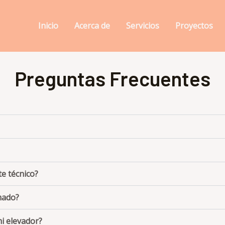
Inicio
Acerca de
Servicios
Proyectos
Preguntas Frecuentes
te técnico?
mado?
i elevador?