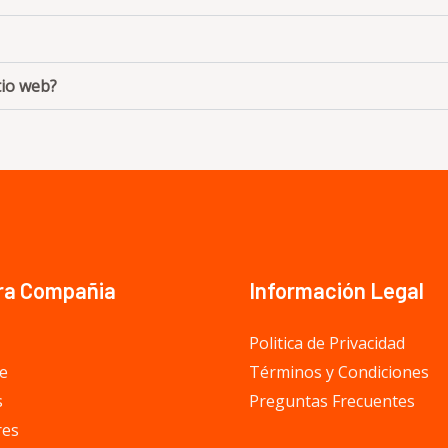
tio web?
ra Compañia
Información Legal
Politica de Privacidad
e
Términos y Condiciones
s
Preguntas Frecuentes
res